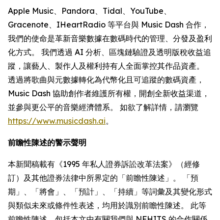
Apple Music、Pandora、Tidal、YouTube、
Gracenote、IHeartRadio 等平台與 Music Dash 合作，
我們的使命是革新音樂數據在數碼時代的管理、分發及盈利
化方式。 我們透過 AI 分析、區塊鏈驗證及透明版稅收益追
蹤，讓藝人、製作人及權利持有人全面掌控其作品資產。
透過將歌曲與元數據轉化為代幣化且可追蹤的數碼資產，
Music Dash 協助創作者維護所有權，開創全新收益渠道，
並參與更公平的音樂經濟體系。 如欲了解詳情，請瀏覽
https://www.musicdash.ai
。
前瞻性陳述的警示聲明
本新聞稿載有《1995 年私人證券訴訟改革法案》（經修
訂）及其他證券法律中所界定的「前瞻性陳述」。 「預
期」、「將會」、「預計」、「持續」等詞彙及其變化形式
與類似未來或條件性表述，均用於識別前瞻性陳述。 此等
前瞻性陳述，包括本文中有關我們與 NFHITS 的合作關係