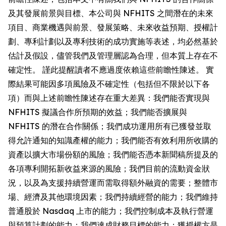
及其發展前景與目標、本公司與 NFHITS 之間潛在的未來
項目、商業機遇與前景、發展策略、未來收益預期、授權計
劃、專利計劃以及專利技術的成功實施等表述，均必然基於
估計及假設，儘管我們及管理層認為合理，但本質上存在不
確定性。 謹此提醒讀者不應過度依賴這些前瞻性陳述。 實
際結果可能因多項風險及不確定性（包括但不限於以下各
項）而與上述前瞻性陳述存在重大差異：我們能否實現與
NFHITS 擬議合作所預期的效益；我們能否擴展與
NFHITS 的潛在合作關係；我們成功運用所有已獲發並取
得允許通知的知識產權的能力；我們能否有效利用所收購的
資產以擴大市場份額的風險；我們能否憑本新聞稿所提及的
各項專利開拓新收益來源的風險；我們目前的流動資金狀
況，以及為支援持續營運而需取得額外融資的需要；整體市
場、經濟及其他環境因素；我們持續經營的能力；我們維持
普通股於 Nasdaq 上市的能力；我們控制成本及執行營運
與預算計劃的能力；我們達成財務目標的能力；獲授權方是