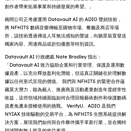
創作者帶來拓展事業和持續發展的希望。」
兩間公司正考慮運用 Datavault AI 的 ADIO 聲頻技術，
將 NFHITS 數碼音樂傳輸至購物市場、餐廳及商店等場
所，該技術透過傳送人耳無法感知的聲波，向聽眾裝置發送
獨家內容、周邊商品或折扣優惠等特別資訊。
Datavault AI 行政總裁 Nate Bradley 指出：
「Datavault AI 致力協助企業和行業管理、保護及運用數
據資產，以充分釋放盈利化潛能，但這真正關鍵在於理解數
據以任何形式呈現的價值。 我們與 NFHITS 的緊密合作蘊
藏莫大潛力，能為藝人、推廣商及活動產業創造年度經常性
收益，這些領域持續面臨如何合理回報藝術創作和保護數碼
資產免遭未授權使用的挑戰。 VerifyU、ADIO 及我們
NYIAX 技術驅動的交易平台，為 NFHITS 生態系統提供解
決方案，展現我們如何與合作夥伴攜手革新行業，並在獨特
領域開創無人能及的收益來源。」