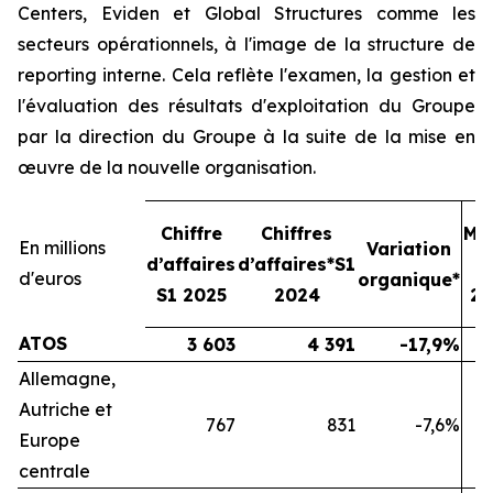
Centers, Eviden et Global Structures comme les
secteurs opérationnels, à l'image de la structure de
reporting interne. Cela reflète l'examen, la gestion et
l'évaluation des résultats d'exploitation du Groupe
par la direction du Groupe à la suite de la mise en
œuvre de la nouvelle organisation.
Chiffre
Chiffres
Ma
En millions
Variation
d’affaires
d’affaires*S1
o
d'euros
organique*
S1 2025
2024
20
ATOS
3 603
4 391
-17,9%
Allemagne,
Autriche et
767
831
-7,6%
Europe
centrale