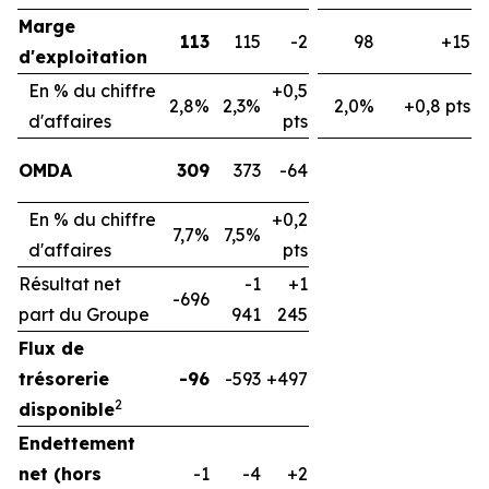
Marge
113
115
-2
98
+15
d'exploitation
En % du chiffre
+0,5
2,8%
2,3%
2,0%
+0,8 pts
d'affaires
pts
OMDA
309
373
-64
En % du chiffre
+0,2
7,7%
7,5%
d'affaires
pts
Résultat net
-1
+1
-696
part du Groupe
941
245
Flux de
trésorerie
-96
-593
+497
2
disponible
Endettement
net (hors
-1
-4
+2